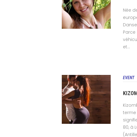
Née de
europ
Danse 
Parce 
véhicu
et...
EVENT
KIZO
Kizomb
terme 
signif
80, à 
(Antil