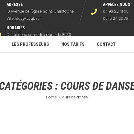
ADRESSE
APPELEZ NOUS
10 Avenue de l'Église Saint-Christophe
04 93 22 41 68
Villeneuve-Loubet
06 16 24 23 76
HORAIRES
Du lundi au samedi à partir de 8h30
hors horaires danses
LES PROFESSEURS
NOS TARIFS
CONTACT
CATÉGORIES :
COURS DE DANS
Home
|
Cours de danse