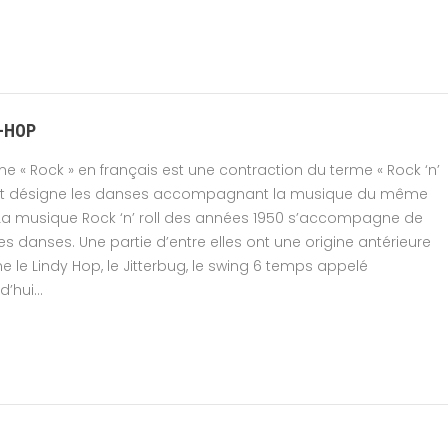
-HOP
me « Rock » en français est une contraction du terme « Rock ‘n’
», et désigne les danses accompagnant la musique du même
La musique Rock ‘n’ roll des années 1950 s’accompagne de
es danses. Une partie d’entre elles ont une origine antérieure
le Lindy Hop, le Jitterbug, le swing 6 temps appelé
’hui...