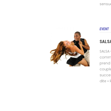
sensuel
EVENT
SALS
SALSA 
comme 
prend 
couple
succes
dite « 