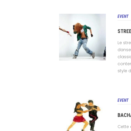
EVENT
STREE
Le str
danse 
classi
contem
style d
EVENT
BACH
Cette 