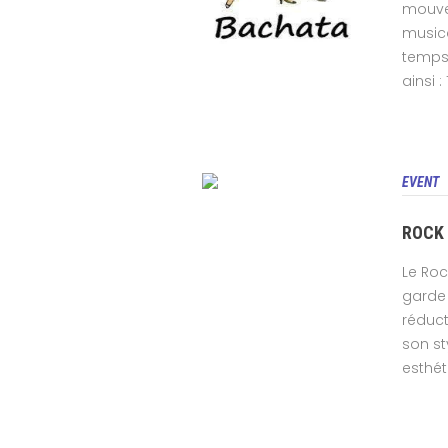
mouvem
musica
temps
ainsi : 1
EVENT
ROCK
Le Roc
garde 
réduct
son st
esthét