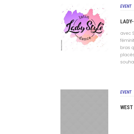
EVENT
LADY
avec S
fémini
bras q
placés
souhai
EVENT
WEST