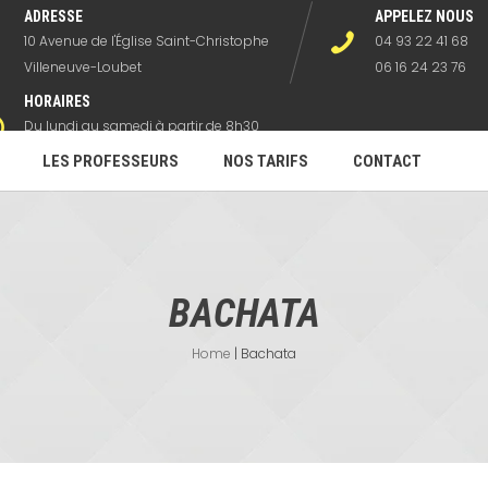
ADRESSE
APPELEZ NOUS
10 Avenue de l'Église Saint-Christophe
04 93 22 41 68
Villeneuve-Loubet
06 16 24 23 76
HORAIRES
Du lundi au samedi à partir de 8h30
hors horaires danses
LES PROFESSEURS
NOS TARIFS
CONTACT
BACHATA
Home
|
Bachata