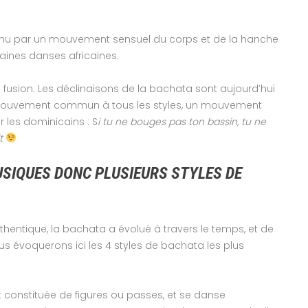
enu par un mouvement sensuel du corps et de la hanche
aines danses africaines.
 fusion. Les déclinaisons de la bachata sont aujourd’hui
mouvement commun à tous les styles, un mouvement
r les dominicains : S
i tu ne bouges pas ton bassin, tu ne
it
USIQUES DONC PLUSIEURS STYLES DE
thentique, la bachata a évolué à travers le temps, et de
us évoquerons ici les 4 styles de bachata les plus
t constituée de figures ou passes, et se danse