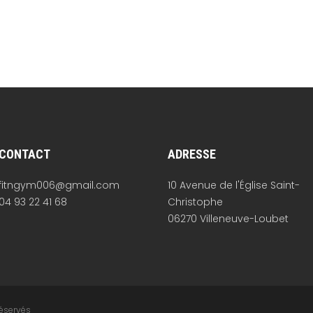
CONTACT
ADRESSE
fitngym006@gmail.com
10 Avenue de l'Église Saint-
04 93 22 41 68
Christophe
06270 Villeneuve-Loubet
éservés