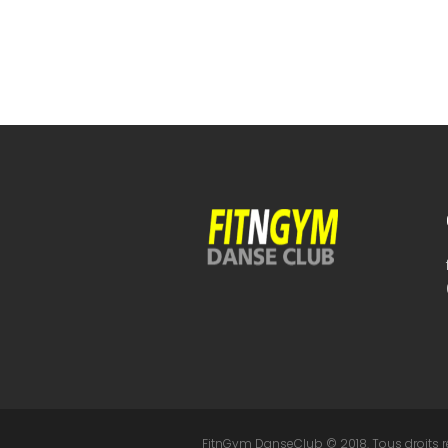
FitnGym DanseClub © 2018. Tous droits r