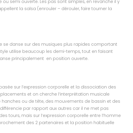
 ou semi ouverte. Les pas sont simples, en revanche il y
ellent la salsa (enrouler – dérouler, faire tourner la
e se danse sur des musiques plus rapides comportant
yle utilise beaucoup les demi-temps, tout en faisant
 danse principalement en position ouverte.
 basée sur l’expression corporelle et la dissociation des
placements et on cherche l’interprétation musicale
e hanches ou de tête, des mouvements de bassin et des
 différencie par rapport aux autres car il ne met pas
t des tours, mais sur l’expression corporelle entre l’homme
prochement des 2 partenaires et la position habituelle