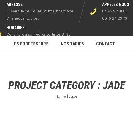
ADRESSE
APPELEZ NOUS
10 Avenue de l'Église Saint-Christophe
04 93 22 41 68
Villeneuve-Loubet
06 16 24 23 76
HORAIRES
Du lundi au samedi à partir de 8h30
hors horaires danses
LES PROFESSEURS
NOS TARIFS
CONTACT
PROJECT CATEGORY :
JADE
Home
|
Jade