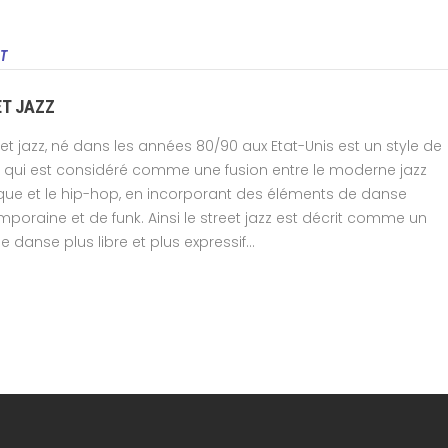
T
T JAZZ
eet jazz, né dans les années 80/90 aux Etat-Unis est un style de
qui est considéré comme une fusion entre le moderne jazz
que et le hip-hop, en incorporant des éléments de danse
poraine et de funk. Ainsi le street jazz est décrit comme un
e danse plus libre et plus expressif...