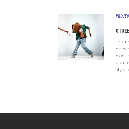
PROJEC
STREE
Le str
danse 
classi
contem
style d